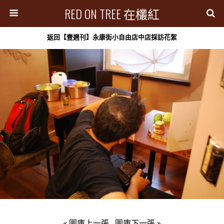
RED ON TREE 在欉紅
返回【壹週刊】永康街小自由店中店採訪花絮
« 圖庫上一張
圖庫下一張 »