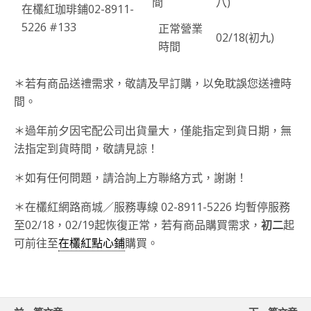
間
八)
在欉紅珈琲鋪02-8911-
5226 #133
正常營業
02/18(初九)
時間
＊若有商品送禮需求，敬請及早訂購，以免耽誤您送禮時
間。
＊過年前夕因宅配公司出貨量大，僅能指定到貨日期，無
法指定到貨時間，敬請見諒！
＊如有任何問題，請洽詢上方聯絡方式，謝謝！
＊在欉紅網路商城／服務專線 02-8911-5226 均暫停服務
至02/18，02/19起恢復正常，若有商品購買需求，
初二
起
可前往至
在欉紅點心鋪
購買。