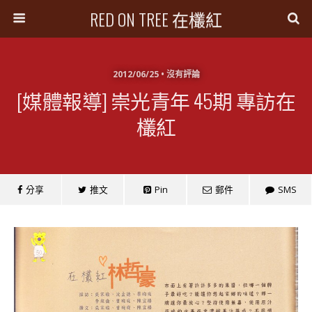
RED ON TREE 在欉紅
2012/06/25 • 沒有評論
[媒體報導] 崇光青年 45期 專訪在
欉紅
分享
推文
Pin
郵件
SMS