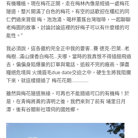
有機種植。現在梅花正開，走在梅林內像是經過一處梅花
隧道，整片開滿了白色的梅花。有空的話歡迎在欉紅的同
仁們過來賞個 梅、泡泡湯、喝杯蕙蓀台灣咖啡，一起聊聊
老梅園的故事，討論討論這裡的好梅子可以有什麼樣的可
能性。”
我必須說，這各邀約完全正中我的要害…賽 德克-巴萊…老
梅樹…滿山撲香白梅花…天哪，當時的我真恨不得插翅飛過
去，偏偏身陷爆量的訂單與電話、追殺不完的廠商、彈盡
糧絕危境與 火燒眉毛due date交迫之中，硬生生將我阻攔
下來，就這樣錯過了 梅花花期……………
雖然與梅花隧道無緣，可再也不能錯過可口的有機梅！於
是，在青梅將黃的清明之後，我們來到了前有 埔里日月
潭，後有谷關新社環伺的國姓鄉。