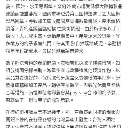
義、 國姓、水里等鄉鎮。奈何外 銷市場受低價大陸梅製品
競銷而嚴重萎縮，國內市場也受第三國轉運進口之大陸梅
製品衝擊，導致加工廠收購國產青梅數量銳減，產地價格
滑落，青梅產銷面臨結構 性失衡問題。由於梅子多以手工
採收，人力成本高，偏偏產期集中，產量遠大於銷量，許
多地方的梅子求售無門，任其黃 熟自然落地成泥，辛勤耕
耘年年付諸流水，農民只能無語問蒼天…
為了解決青梅的產銷問題，農糧署也採取了種種措施，如
粗放梅園停採補助、減量生產或改種植其他經濟作物、以
高品質賣價好的手採梅取代分級差又賣價低的竿打梅、研
發推廣精緻加工產品、輔導產業轉型，與觀光休閒產業結
合等措施。南投縣信義鄉農會與payeasy合 作的梅子夢工
廠就做了一個很典型的成功示範。
在欉紅甫接觸農業不過幾年，卻一直觀察到同樣的現象與
問題不停的在各種各樣的台灣農產上發生：台灣人稠地
狹，生產成本過高，導致價格上無法與以量制 價的大出口