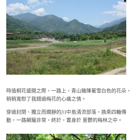
時值桐花盛開之際，一路上，青山雜陳著雪白色的花朵，
稍稍寬慰了我錯過梅花的心痛之情。
穿過封閉、獨立而嫻靜的川中島清流部落，換乘四輪傳
動，一路顛簸非常，終於，置身於 蔥鬱的梅林之中。