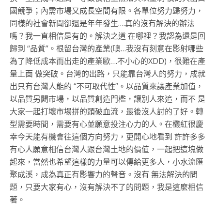
國競爭；內需市場又成長空間有限。各單位努力歸努力，
同樣的社會新聞卻還是年年發生….真的沒有解決的辦法
嗎？我一直相信是有的。解決之道 在哪裡？我認為還是回
歸到 “品質”。根留台灣的產業(噢…我沒有刻意在影射哪些
為了降低成本而出走的產業歐….不小心的XDD)，很難在產
量上面 做突破。台灣的出路，只能靠台灣人的努力，成就
出只有台灣人能的 “不可取代性”。以品質來讓產業加值，
以品質另闢市場，以品質創造門檻，讓別人來追，而不 是
大家一起打壞市場拼的頭破血流，最後沒人討的了好。轉
型需要時間，需要有心並願意投注心力的人。在欉紅很慶
幸今天能有機會往這個方向努力，更開心地看到 許許多多
有心人願意相信台灣人跟台灣土地的價值，一起把這塊做
起來，當然也希望這樣的力量可以傳給更多人，小水流匯
聚成溪，成為真正有影響力的聲音。沒有 無法解決的問
題，只要大家有心，沒有解決不了的問題，我是這麼相信
著。