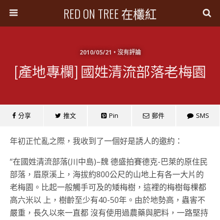
RED ON TREE 在欉紅
2010/05/21 • 沒有評論
[產地專欄] 國姓清流部落老梅園
分享
推文
Pin
郵件
SMS
年初正忙亂之際，我收到了一個好是誘人的邀約：
“在國姓清流部落(川中島)–魏 德盛拍賽德克-巴萊的原住民
部落，眉原溪上，海拔約800公尺的山地上有各一大片的
老梅園。比起一般觸手可及的矮梅樹，這裡的梅樹每棵都
高六米以 上，樹齡至少有40-50年。由於地勢高，蟲害不
嚴重，長久以來一直都 沒有使用過農藥與肥料，一路堅持