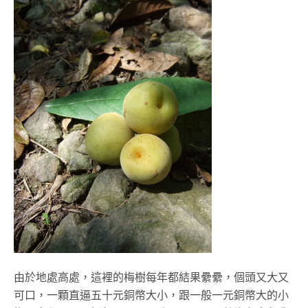
由於地處高處，這裡的梅樹每年都結果纍纍，個頭又大又
可口，一顆直逼五十元銅幣大小，跟一般一元銅幣大的小