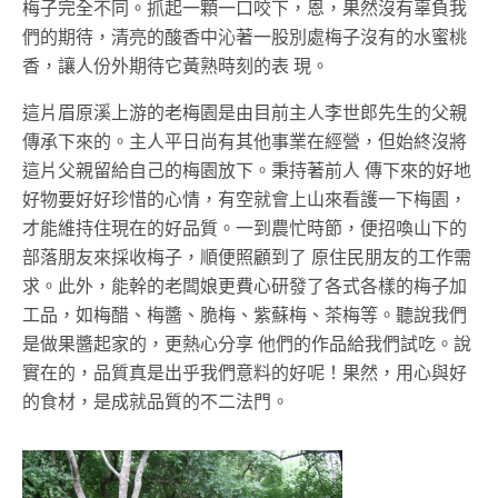
梅子完全不同。抓起一顆一口咬下，恩，果然沒有辜負我
們的期待，清亮的酸香中沁著一股別處梅子沒有的水蜜桃
香，讓人份外期待它黃熟時刻的表 現。
這片眉原溪上游的老梅園是由目前主人李世郎先生的父親
傳承下來的。主人平日尚有其他事業在經營，但始終沒將
這片父親留給自己的梅園放下。秉持著前人 傳下來的好地
好物要好好珍惜的心情，有空就會上山來看護一下梅園，
才能維持住現在的好品質。一到農忙時節，便招喚山下的
部落朋友來採收梅子，順便照顧到了 原住民朋友的工作需
求。此外，能幹的老闆娘更費心研發了各式各樣的梅子加
工品，如梅醋、梅醬、脆梅、紫蘇梅、茶梅等。聽說我們
是做果醬起家的，更熱心分享 他們的作品給我們試吃。說
實在的，品質真是出乎我們意料的好呢！果然，用心與好
的食材，是成就品質的不二法門。