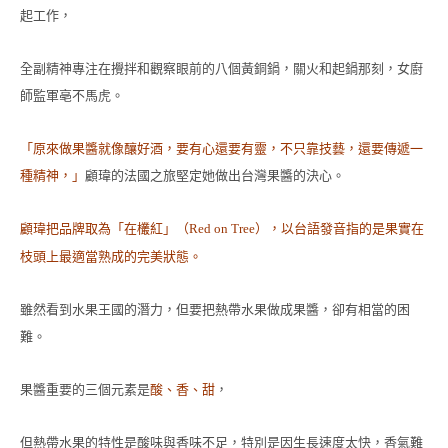
起工作，
全副精神專注在攪拌和觀察眼前的八個黃銅鍋，關火和起鍋那刻，女廚
師監軍亳不馬虎。
「原來做果醬就像釀好酒，要有心還要有靈，不只靠技藝，還要傳遞一
種精神，」
顧瑋的法國之旅堅定她做出台灣果醬的決心。
顧瑋把品牌取為「在欉紅」（
），以台語發音指的是果實在
Red on Tree
枝頭上最適當熟成的完美狀態。
雖然看到水果王國的潛力，但要把熱帶水果做成果醬，卻有相當的困
難。
果醬重要的三個元素是
酸、香、甜
，
但熱帶水果的特性是酸味與香味不足，特別是因生長速度太快，香氣難