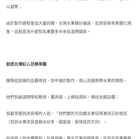
以凝聚；
由於製作過程會加大量的糖，台灣水果糖份偏高，反而容易有焦糖化現
象，這就是為什麼知名果醬多半來自溫帶國家。
創造台灣紅心芭樂果醬
團隊從前端的品種尋找，到中端的製作，用心克服熱帶水果的侷限。
他們到處請問學校教授、農改場、上網找資料，尋找合適品種；
但最常遇到改良場的人說，「你們要的方向跟水果培育潮流正好相反
（目前水果改良是朝水份多、甜度高、氣味低的方向）。
如市面上的金鑽鳳梨、珍珠芭樂、愛文芒果因甜度高，反而不是果醬最