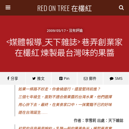
RED ON TREE 在欉紅
2009/05/17 • 沒有評論
<媒體報導_天下雜誌> 巷弄創業家
在欉紅 煉製最台灣味的果醬
分享
推文
Pin
郵件
SMS
如果一條路不好走，你會繞道行，還是堅持前進？
三個七年級生，面對不適合做果醬的台灣水果，他們選擇
用心拚下去，最終，在美食家口中，一抹驚豔不已的好味
道在台灣誕生
……
作者：李雪莉
出處：天下雜誌
初昇的月亮最是婉約，乳酪一般的暈黃色光，暖熨最真實