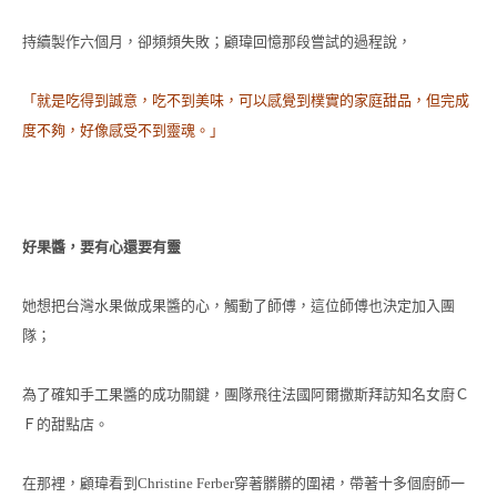
持續製作六個月，卻頻頻失敗；顧瑋回憶那段嘗試的過程說，
「就是吃得到誠意，吃不到美味，可以感覺到樸實的家庭甜品，但完成
度不夠，好像感受不到靈魂。」
好果醬，要有心還要有靈
她想把台灣水果做成果醬的心，觸動了師傅，這位師傅也決定加入團
隊；
為了確知手工果醬的成功關鍵，團隊飛往法國阿爾撒斯拜訪知名女廚Ｃ
Ｆ的甜點店。
在那裡，顧瑋看到
穿著髒髒的圍裙，帶著十多個廚師一
Christine Ferber