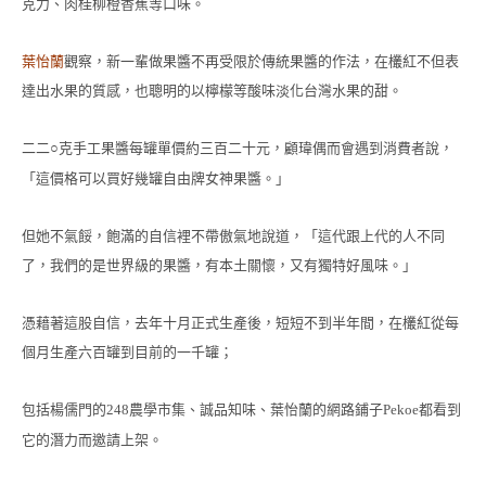
克力、肉桂柳橙香蕉等口味。
葉怡蘭
觀察，新一輩做果醬不再受限於傳統果醬的作法，在欉紅不但表
達出水果的質感，也聰明的以檸檬等酸味淡化台灣水果的甜。
二二
克手工果醬每罐單價約三百二十元，顧瑋偶而會遇到消費者說，
○
「這價格可以買好幾罐自由牌女神果醬。」
但她不氣餒，飽滿的自信裡不帶傲氣地說道，「這代跟上代的人不同
了，我們的是世界級的果醬，有本土關懷，又有獨特好風味。」
憑藉著這股自信，去年十月正式生產後，短短不到半年間，在欉紅從每
個月生產六百罐到目前的一千罐；
包括楊儒門的
農學市集、誠品知味、葉怡蘭的網路鋪子
都看到
248
Pekoe
它的潛力而邀請上架。