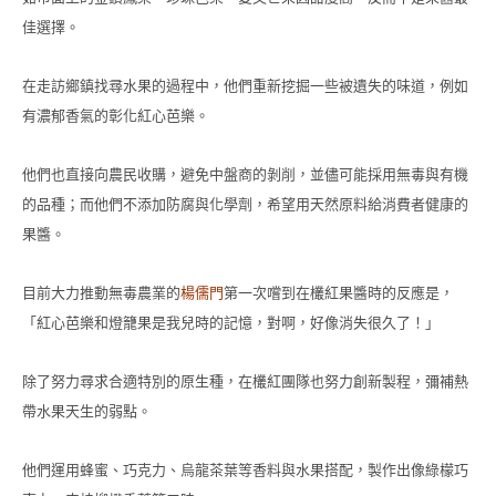
佳選擇。
在走訪鄉鎮找尋水果的過程中，他們重新挖掘一些被遺失的味道，例如
有濃郁香氣的彰化紅心芭樂。
他們也直接向農民收購，避免中盤商的剝削，並儘可能採用無毒與有機
的品種；而他們不添加防腐與化學劑，希望用天然原料給消費者健康的
果醬。
目前大力推動無毒農業的
楊儒門
第一次嚐到在欉紅果醬時的反應是，
「紅心芭樂和燈籠果是我兒時的記憶，對啊，好像消失很久了！」
除了努力尋求合適特別的原生種，在欉紅團隊也努力創新製程，彌補熱
帶水果天生的弱點。
他們運用蜂蜜、巧克力、烏龍茶葉等香料與水果搭配，製作出像綠檬巧