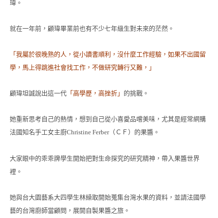
瑋。
就在一年前，顧瑋畢業前也有不少七年級生對未來的茫然。
「我屬於很晚熟的人，從小讀書順利，沒什麼工作經驗，如果不出國留
學，馬上得跳進社會找工作，不做研究轉行又難，」
顧瑋坦誠說出這一代
「高學歷，高挫折」
的挑戰。
她重新思考自己的熱情，想到自己從小喜愛品嚐美味，尤其是經常網購
法國知名手工女主廚
（ＣＦ）的果醬。
Christine Ferber
大家眼中的乖乖牌學生開始把對生命探究的研究精神，帶入果醬世界
裡。
她與台大園藝系大四學生林繰取開始蒐集台灣水果的資料，並請法國學
藝的台灣廚師當顧問，展開自製果醬之旅。