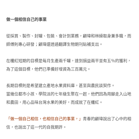
做一個相信自己的事業
從採買、製作、封罐、包裝、會計到業務，顧瑋和林繰取身兼多職，而
師傅則專心研發；顧瑋還透過翻譯生物期刊貼補支出。
在欉紅短期的目標是每月生產兩千罐，達到損益兩平並有五％的獲利，
為了這個目標，他們已準備好增資為三百萬元。
長期目標則是希望
建立產地水果資料庫
，甚至與農民談契作。
當幾位都市小孩、學院派的七年級生聚在一起，他們因為用腳走入山地
和農田，用心品味台灣水果的美好，而成就了在欉紅。
「做一個自己相信，也相信自己的事業，」
青春的顧瑋說出了心中的相
信，也說出了這一代的自我期許。