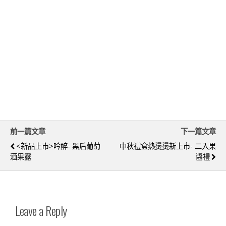
前一篇文章
下一篇文章
<新品上市>吟醉- 黑后葡萄
中秋禮盒熱燙燙新上市- 二入果
酒果露
醬禮
Leave a Reply