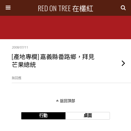
RED ON TREE 在欉紅
2008/07/11
[產地專欄] 嘉義縣番路鄉，拜見
芒果總統
無回應
返回頂部
行動
桌面